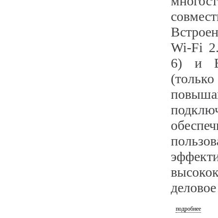
многос
совмес
Встрое
Wi-Fi 2
6) и B
(тол
повыша
подключ
обеспеч
пользов
эффе
высокок
деловое
подробнее