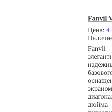
Fanvil 
Цена:
4
Наличи
Fanv
элег
надежны
базовог
оснащ
экр
диаго
дюйма