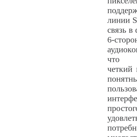
пикселе
поддер
линии S
связь в
6-стор
аудиок
что о
четкий 
понятн
пользов
инте
простог
удовлет
потребн