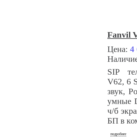
Fanvil 
Цена:
4
Наличи
SIP те
V62, 6 
звук, P
умные 
ч/б экра
БП в ко
подробнее