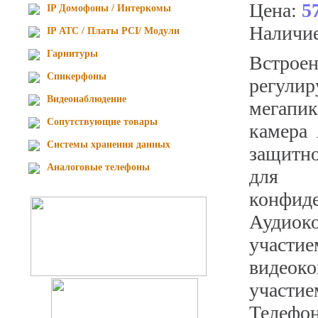
Цена:
5
IP Домофоны / Интеркомы
Наличи
IP АТС / Платы PCI/ Модули
Гарнитуры
Встроен
Спикерфоны
регул
Видеонаблюдение
мегапик
Сопутствующие товары
камера 
Cистемы хранения данных
защит
Аналоговые телефоны
для
конфиде
Аудиок
участие
видеок
участие
Телефо