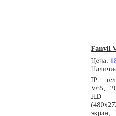
Fanvil 
Цена:
1
Наличи
IP тел
V65, 2
HD з
(480x2
экран,