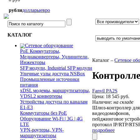
рубли
доллары
евро
КАТАЛОГ
Сетевое оборудование
PoE Коммутаторы,
Медиаконвертеры, Удлинители,
Каталог –
Сетевое об
Инжекторы
SFP модули, Industrial SFP модули
Контролл
Уличные узлы доступа NSBox
Промышленные источники
питания
xDSL модемы, маршрутизаторы,
Fanvil PA2S
VDSL2 конвертеры
Цена:
18 545
руб.
Устройства доступа по каналам
Наличие:
на складе
E1-E3
Шлюз-контроллер для
Коммутаторы без PoE
видеодомофонов,
Оборудование Wi-Fi | 3G | 4G
пейджинговое устрой
LTE
протокол IP/RTP/RTS
VPN-роутеры, VPN-
подробнее
маршрутизаторы