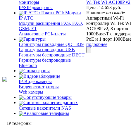
мониторы
Wi-Tek WI-AC108P v2
IP/SIP домофоны
Цена:
14 653
руб.
IP АТС / Платы PCI/ Модули
Наличие:
на складе
IP АТС
Аппаратный Wi-Fi
Модули расширения FXS, FXO,
контроллер Wi-Tek WI
GSM, E1
AC108P v2, 8 портов
Аналоговые PCI-платы
1000Base-T с поддер
Гарнитуры
PoE и 1 порт 1000Bas
подробнее
Гарнитуры проводные QD - RJ9
Гарнитуры проводные USB
Гарнитуры беспроводные DECT
Гарнитуры беспроводные
Bluetooth
Спикерфоны
Видеонаблюдение
IP-Видеокамеры
Видеорегистраторы
Web камеры
Сопутствующие товары
Cистемы хранения данных
Сетевые накопители NAS
Аналоговые телефоны
IP телефоны