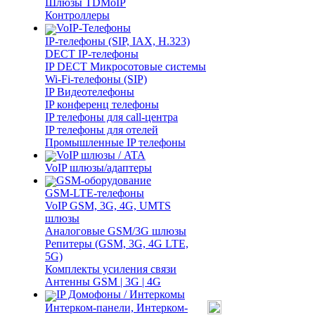
Шлюзы TDMoIP
Контроллеры
VoIP-Телефоны
IP-телефоны (SIP, IAX, H.323)
DECT IP-телефоны
IP DECT Микросотовые системы
Wi-Fi-телефоны (SIP)
IP Видеотелефоны
IP конференц телефоны
IP телефоны для call-центра
IP телефоны для отелей
Промышленные IP телефоны
VoIP шлюзы / ATA
VoIP шлюзы/адаптеры
GSM-оборудование
GSM-LTE-телефоны
VoIP GSM, 3G, 4G, UMTS
шлюзы
Аналоговые GSM/3G шлюзы
Репитеры (GSM, 3G, 4G LTE,
5G)
Комплекты усиления связи
Антенны GSM | 3G | 4G
IP Домофоны / Интеркомы
Интерком-панели, Интерком-