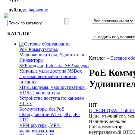
рубли
доллары
евро
КАТАЛОГ
Сетевое оборудование
PoE Коммутаторы,
Медиаконвертеры, Удлинители,
Каталог –
Сетевое об
Инжекторы
SFP модули, Industrial SFP модули
PoE Комму
Уличные узлы доступа NSBox
Промышленные источники
Удлините
питания
xDSL модемы, маршрутизаторы,
VDSL2 конвертеры
Устройства доступа по каналам
E1-E3
HIT
Коммутаторы без PoE
QTECH QSW-1550-6E
Оборудование Wi-Fi | 3G | 4G
Цена:
уточняйте у ме
LTE
Наличие:
звоните
VPN-роутеры, VPN-
PoE коммутатор
маршрутизаторы
неуправляемый QTE