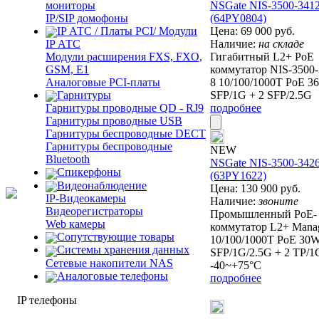
мониторы
NSGate NIS-3500-34
IP/SIP домофоны
(64PY0804)
IP АТС / Платы PCI/ Модули
Цена:
69 000
руб.
IP АТС
Наличие:
на складе
Модули расширения FXS, FXO,
Гигабитный L2+ PoE
GSM, E1
коммутатор NIS-3500
Аналоговые PCI-платы
8 10/100/1000T PoE 3
Гарнитуры
SFP/1G + 2 SFP/2.5G
подробнее
Гарнитуры проводные QD - RJ9
Гарнитуры проводные USB
Гарнитуры беспроводные DECT
Гарнитуры беспроводные
NEW
Bluetooth
NSGate NIS-3500-34
Спикерфоны
(63PY1622)
Видеонаблюдение
Цена:
130 900
руб.
IP-Видеокамеры
Наличие:
звоните
Видеорегистраторы
Промышленный PoE-
Web камеры
коммутатор L2+ Manag
Сопутствующие товары
10/100/1000T PoE 30W
Cистемы хранения данных
SFP/1G/2.5G + 2 TP/1
Сетевые накопители NAS
-40~+75°C
Аналоговые телефоны
подробнее
IP телефоны