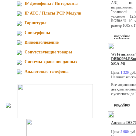
A/U, на к
IP Домофоны / Интеркомы
направленная
"волновой к
IP АТС / Платы PCI/ Модули
усиление 12.
RG58A/U 10 м
Гарнитуры
размер 1005 х 1
Спикерфоны
подробнее
Видеонаблюдение
Сопутствующие товары
Wi-Fi-антенна 
DB5020M-RSm (
Cистемы хранения данных
SMA-M)
Аналоговые телефоны
Цена:
1 320
руб.
Наличие:
на скл
Всенаправленна
двухдиапазонна
с усилением до 
подробнее
Антенна DO-70
Цена:
5 980
руб.