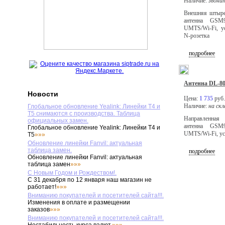
Наличие:
звони
Внешняя штыре
антенна GSM9
UMTS/Wi-Fi, ус
N-розетка
подробнее
Антенна DL-80
Новости
Цена:
1 735
руб.
Наличие:
на скл
Глобальное обновление Yealink: Линейки T4 и
T5 снимаются с производства. Таблица
Направленна
официальных замен.
антенна GSM9
Глобальное обновление Yealink: Линейки T4 и
UMTS/Wi-Fi, ус
T5
»»»
Обновление линейки Fanvil: актуальная
таблица замен.
подробнее
Обновление линейки Fanvil: актуальная
таблица замен
»»»
С Новым Годом и Рождеством!.
С 31 декабря по 12 января наш магазин не
работает!
»»»
Вниманию покупателей и посетителей сайта!!!.
Изменения в оплате и размещении
заказов
»»»
Вниманию покупателей и посетителей сайта!!!.