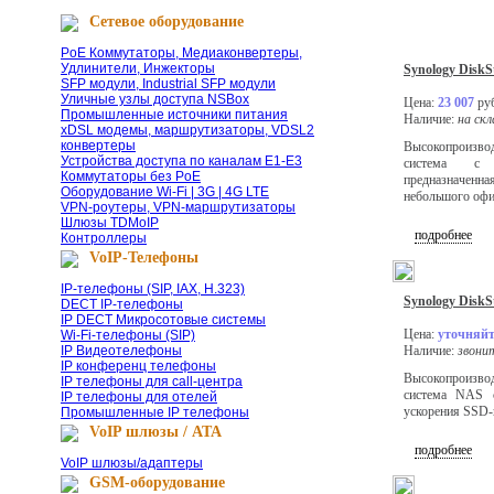
Сетевое оборудование
PoE Коммутаторы, Медиаконвертеры,
Удлинители, Инжекторы
Synology DiskS
SFP модули, Industrial SFP модули
Уличные узлы доступа NSBox
Цена:
23 007
руб
Промышленные источники питания
Наличие:
на скл
xDSL модемы, маршрутизаторы, VDSL2
конвертеры
Высокопроизво
Устройства доступа по каналам E1-E3
система с
Коммутаторы без PoE
предназначен
Оборудование Wi-Fi | 3G | 4G LTE
небольшого офи
VPN-роутеры, VPN-маршрутизаторы
Шлюзы TDMoIP
подробнее
Контроллеры
VoIP-Телефоны
IP-телефоны (SIP, IAX, H.323)
Synology DiskS
DECT IP-телефоны
IP DECT Микросотовые системы
Цена:
уточняйт
Wi-Fi-телефоны (SIP)
IP Видеотелефоны
Наличие:
звони
IP конференц телефоны
Высокопроизво
IP телефоны для call-центра
система NAS 
IP телефоны для отелей
ускорения SSD
Промышленные IP телефоны
VoIP шлюзы / ATA
подробнее
VoIP шлюзы/адаптеры
GSM-оборудование