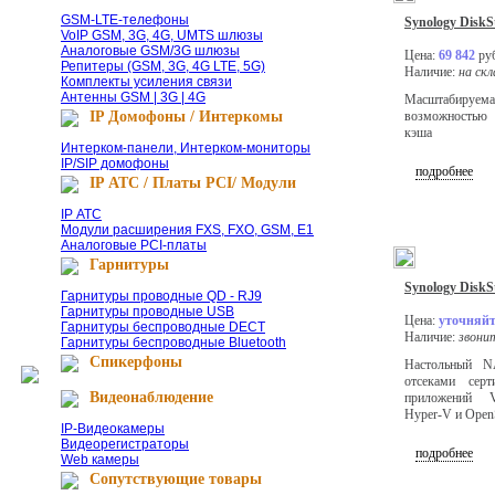
GSM-LTE-телефоны
Synology DiskS
VoIP GSM, 3G, 4G, UMTS шлюзы
Аналоговые GSM/3G шлюзы
Цена:
69 842
руб
Репитеры (GSM, 3G, 4G LTE, 5G)
Наличие:
на скл
Комплекты усиления связи
Антенны GSM | 3G | 4G
Масштабируема
IP Домофоны / Интеркомы
возможностью 
кэша
Интерком-панели, Интерком-мониторы
IP/SIP домофоны
подробнее
IP АТС / Платы PCI/ Модули
IP АТС
Модули расширения FXS, FXO, GSM, E1
Аналоговые PCI-платы
Гарнитуры
Synology DiskS
Гарнитуры проводные QD - RJ9
Гарнитуры проводные USB
Цена:
уточняйт
Гарнитуры беспроводные DECT
Наличие:
звони
Гарнитуры беспроводные Bluetooth
Спикерфоны
Настольный N
отсеками серт
Видеонаблюдение
приложений V
Hyper-V и Open
IP-Видеокамеры
Видеорегистраторы
подробнее
Web камеры
Сопутствующие товары