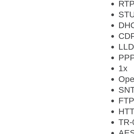
RTP
ST
DH
CD
LL
PP
1x
Op
SN
FTP
HTT
TR-
AES