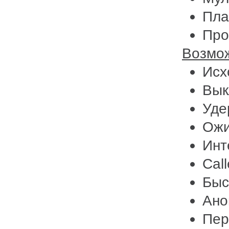
Пла
Про
Возмо
Исх
Вык
Уде
Ожи
Инт
Cal
Быс
Ано
Пер