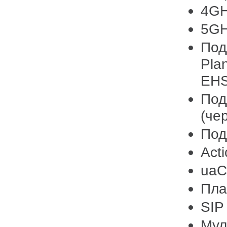
4GH
5GH
Под
Pla
EHS
Под
(че
Под
Acti
ua
Пла
SIP
Мул