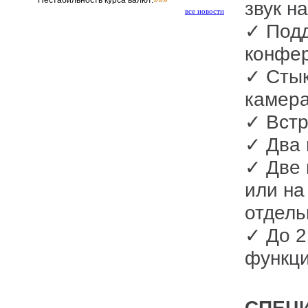
Нестабильность курса валют.
»»»
звук н
все новости
✓ Подд
конфе
✓ Стык
камера
✓ Встр
✓ Два 
✓ Две 
или на
отдель
✓ До 2
функци
СПЕЦ