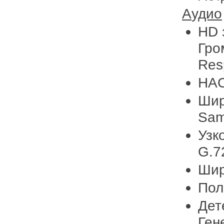
Аудио
HD 
Гро
Res
HAC
Шир
Sam
Узк
G.7
Шир
Пол
Дет
Ген