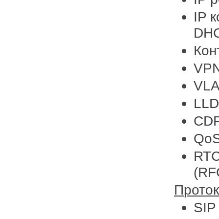
IP 
DHC
Кон
VPN
VL
LL
CD
Qo
RTC
(RF
Прото
SIP