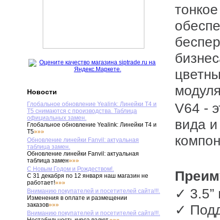
тонкое
обеспе
беспер
бизнес
цветны
модуля
Новости
V64 - это сочетание элегантного внешнего
Глобальное обновление Yealink: Линейки T4 и
T5 снимаются с производства. Таблица
официальных замен.
вида и
Глобальное обновление Yealink: Линейки T4 и
T5
»»»
компон
Обновление линейки Fanvil: актуальная
таблица замен.
Обновление линейки Fanvil: актуальная
таблица замен
»»»
С Новым Годом и Рождеством!.
Преи
С 31 декабря по 12 января наш магазин не
работает!
»»»
✓ 3.5
Вниманию покупателей и посетителей сайта!!!.
Изменения в оплате и размещении
заказов
»»»
✓ Подд
Вниманию покупателей и посетителей сайта!!!.