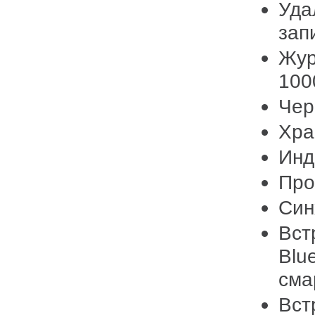
Уда
зап
Жур
100
Чер
Хра
Инд
Про
Син
Вст
Blu
сма
Вст