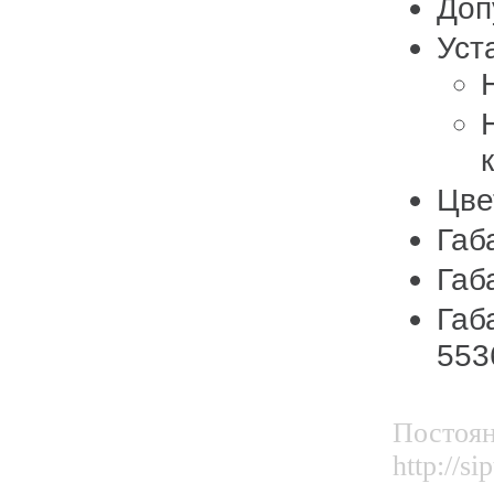
Доп
Уст
Цве
Габ
Габ
Габ
553
Постоян
http://