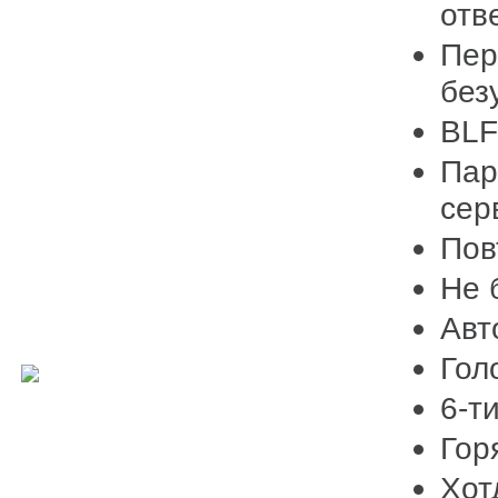
отв
Пер
без
BLF
Пар
сер
Пов
Не 
Авт
Гол
6-т
Гор
Хот