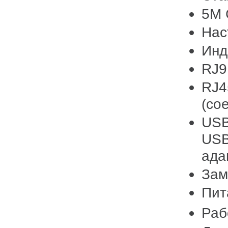
5M 
Нас
Инд
RJ9
RJ4
(со
USB
USB
ада
Зам
Пит
Раб