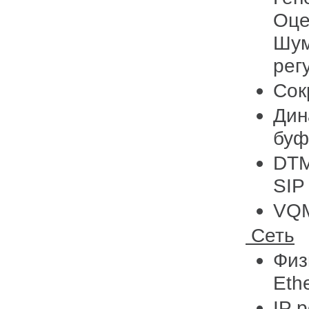
Оце
Шум
рег
Сок
Дин
буф
DTM
SIP
VQM
Сеть
Физ
Eth
IP 