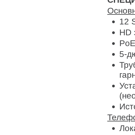
Основ
12 
HD 
PoE
5-д
Тру
гар
Уст
(не
Ист
Телеф
Лок