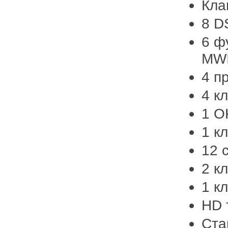
Кла
8 D
6 ф
MWI
4 п
4 к
1 O
1 к
12 
2 к
1 к
HD 
Ста