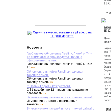
PBX, 
под
Giga
H312
Цена
Нали
Новости
Giga
это I
Глобальное обновление Yealink: Линейки T4 и
лини
T5 снимаются с производства. Таблица
дома
официальных замен.
дюйм
Глобальное обновление Yealink: Линейки T4 и
функц
T5
»»»
(коде
Обновление линейки Fanvil: актуальная
и 4 
таблица замен.
встр
Обновление линейки Fanvil: актуальная
упра
таблица замен
»»»
сумма
С Новым Годом и Рождеством!.
365 (
С 31 декабря по 12 января наш магазин не
книга
работает!
»»»
веб-
Вниманию покупателей и посетителей сайта!!!.
подкл
Изменения в оплате и размещении
заказов
»»»
Вниманию покупателей и посетителей сайта!!!.
под