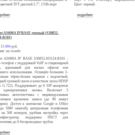
цветной TFT дисплей 2.7”, USB-порт
Цвет: черный.
робнее
подробнее
set AS690A IP BASE черный (S30852-
4-R101)
:
15 694
руб.
чие:
на складе
set AS690A IP BASE S30852-H3124-R101 -
P-телефон с поддержкой VoIP и стационарной
и, идеальный для малых офисов или
шнего использования. Оснащён большим 2-
овым чёрно-белым экраном с подсветкой,
ией громкой связи и качеством звука HDSP
к G.722). Поддерживает до 6 SIP-аккаунтов
одновременных звонка. Включает 3
оенных автоответчика с индивидуальным
влением временем записи (до 90 минут
рно). Доступ к контактам Google и Office
до 1000 записей), центральная телефонная
 на 500 номеров, удобная настройка через
конфигуратор, поддержка DECT для
ючения до 6 беспроводных трубок.
робнее