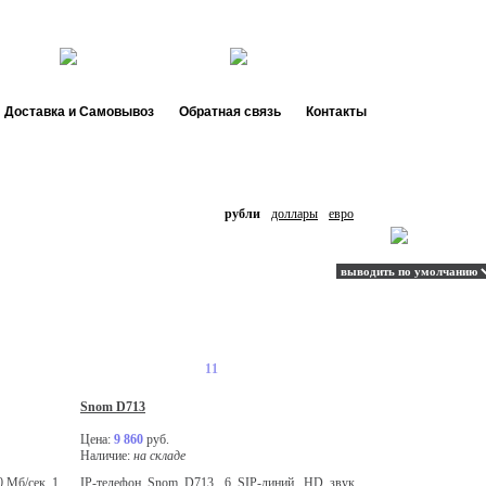
44 66
de.
ru
Доставка и Самовывоз
Обратная связь
Контакты
рубли
доллары
евро
Snom D713
Цена:
9 860
руб.
Наличие:
на складе
0 Мб/сек, 1
IP-телефон Snom D713, 6 SIP-линий, HD звук,