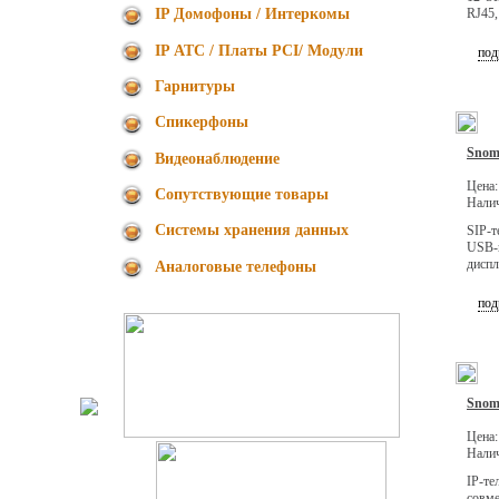
RJ45,
IP Домофоны / Интеркомы
IP АТС / Платы PCI/ Модули
под
Гарнитуры
Спикерфоны
Snom
Видеонаблюдение
Цена
Сопутствующие товары
Нали
Cистемы хранения данных
SIP-
USB-п
диспл
Аналоговые телефоны
под
Snom
Цена
Нали
IP-те
совм