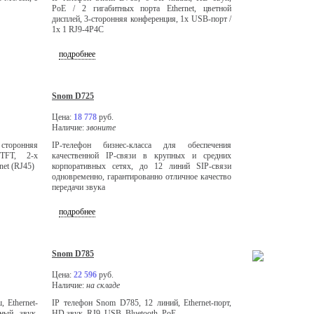
PoE / 2 гигабитных порта Ethernet, цветной
дисплей, 3-сторонняя конференция, 1x USB-порт /
1x 1 RJ9-4P4C
подробнее
Snom D725
Цена:
18 778
руб.
Наличие:
звоните
 сторонняя
IP-телефон бизнес-класса для обеспечения
 TFT, 2-х
качественной IP-связи в крупных и средних
et (RJ45)
корпоративных сетях, до 12 линий SIP-связи
одновременно, гарантированно отличное качество
передачи звука
подробнее
Snom D785
Цена:
22 596
руб.
Наличие:
на складе
 Ethernet-
IP телефон Snom D785, 12 линий, Ethernet-порт,
ный звук.
HD звук, RJ9, USB, Bluetooth, PoE