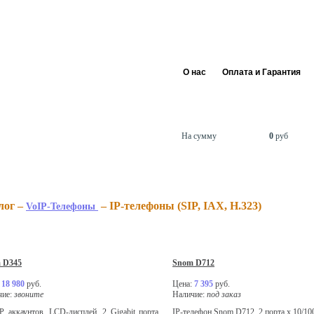
+7 495 255 
info@siptra
О нас
Оплата и Гарантия
В корзине
товаров
0
На сумму
0
руб
лог –
–
IP-телефоны (SIP, IAX, H.323)
VoIP-Телефоны
 D345
Snom D712
:
18 980
руб.
Цена:
7 395
руб.
чие:
звоните
Наличие:
под заказ
P аккаунтов, LCD-дисплей, 2 Gigabit порта
IP-телефон Snom D712, 2 порта x 10/10