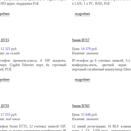
 HD аудио, поддержка PoE
x LAN, 1 x PC: RJ45, PoE
робнее
подробнее
 D715
Snom D717
:
12 325
руб.
Цена:
14 379
руб.
чие:
на складе
Наличие:
звоните
телефон премиум-класса, 4 SIP аккаунта,
IP-телефон до 6 учетных записей, 3-х
орт, Gigabit Ethernet порт, 4х строчный
конференц-связь, цветной экран
ей, POE
портовый гигабитный коммутатор Ethern
робнее
подробнее
 D735
Snom D765
:
17 255
руб.
Цена:
15 648
руб.
чие:
под заказ
Наличие:
звоните
лефон Snom D735, 12 учетных записей SIP,
12 линий регистрации, 16 BLF клавиш,
естим со всеми основными платформами IP
порт 1 Гб, USB-порт, широкополос