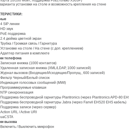
порта 10/100 Мбит, поддержка PoE(только X303P)
варианта установки на столе и возможность крепления на стене
КТЕРИСТИКИ:
вные
4 SIP линии
HD звук
PoE поддержка
2.4 дюйма цветной экран
Трубка / Громкая связь / Гарнитура
Установке на столе / На стене (с доп. креплением)
Адаптер питания в комплекте
ции телефона
Записная книжка (1000 контактов)
Удаленная записная книжка (XML/LDAP, 1000 записей)
Журнал вызовов (Входящие/Исходящие/Пропущ., 600 записей)
Фильтр Черный/Белый список
Индикация голосовых сообщений (MWI)
Программируемые клавиши
NTP синхронизация
Поддержка беспроводной гарнитуры Plantronics (через Plantronics APD-80 EH
Поддержка беспроводной гарнитуры Jabra (через Fanvil EHS20 EHS кабель)
Поддержка записи (через сервер)
Action URL / Active URI
uaCSTA
ции вызова
Включить / Выключить микрофон