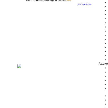
Нестабильность курса валют.
»»»
все новости
Аудио