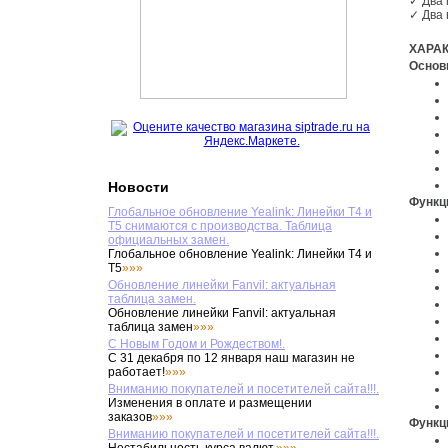
✓ Два 
✓ Два 
ХАРА
Осно
Новости
Функ
Глобальное обновление Yealink: Линейки T4 и
T5 снимаются с производства. Таблица
официальных замен.
Глобальное обновление Yealink: Линейки T4 и
T5
»»»
Обновление линейки Fanvil: актуальная
таблица замен.
Обновление линейки Fanvil: актуальная
таблица замен
»»»
С Новым Годом и Рождеством!.
С 31 декабря по 12 января наш магазин не
работает!
»»»
Вниманию покупателей и посетителей сайта!!!.
Изменения в оплате и размещении
заказов
»»»
Функ
Вниманию покупателей и посетителей сайта!!!.