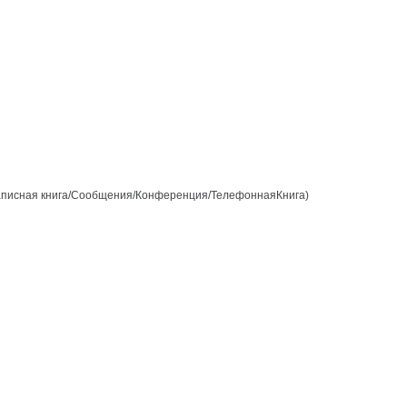
аписная книга/Сообщения/Конференция/ТелефоннаяКнига)