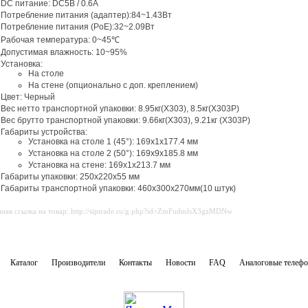
DC питание: DC5В / 0.6A
Потребление питания (адаптер):84~1.43Вт
Потребление питания (PoE):32~2.09Вт
Рабочая температура: 0~45℃
Допустимая влажность: 10~95%
Установка:
На столе
На стене (опционально с доп. креплением)
Цвет: Черный
Вес нетто транспортной упаковки: 8.95кг(X303), 8.5кг(X303P)
Вес брутто транспортной упаковки: 9.66кг(X303), 9.21кг (X303P)
Габариты устройства:
Установка на столе 1 (45°): 169x1x177.4 мм
Установка на столе 2 (50°): 169x9x185.8 мм
Установка на стене: 169x1x213.7 мм
Габариты упаковки: 250x220x55 мм
Габариты транспортной упаковки: 460x300x270мм(10 штук)
ная ссылка на товар: http://siptrade.ru/g.php?id=ZmFudmlsX3gzMDNw
Каталог
Производители
Контакты
Новости
FAQ
Аналоговые телеф