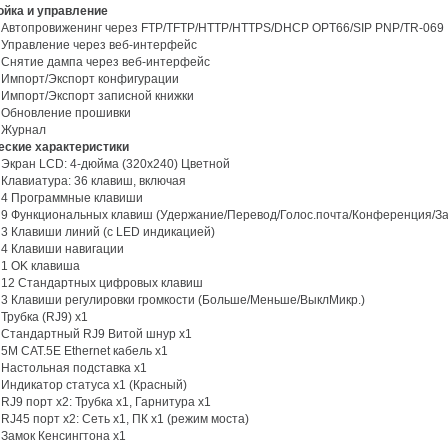
ойка
и
управление
Автопровиженинг через FTP/TFTP/HTTP/HTTPS/DHCP OPT66/SIP PNP/TR-069
Управление через веб-интерфейс
Снятие дампа через веб-интерфейс
Импорт/Экспорт конфигурации
Импорт/Экспорт записной книжки
Обновление прошивки
Журнал
ческие характеристики
Экран LCD: 4-дюйма (320x240) Цветной
Клавиатура: 36 клавиш, включая
4 Программные клавиши
9 Функциональных клавиш (Удержание/Перевод/Голос.почта/Конференция/З
3 Клавиши линий (с LED индикацией)
4 Клавиши навигации
1 OK клавиша
12 Стандартных цифровых клавиш
3 Клавиши регулировки громкости (Больше/Меньше/ВыклМикр.)
Трубка (RJ9) x1
Стандартный RJ9 Витой шнур x1
5M CAT.5E Ethernet кабель x1
Настольная подставка x1
Индикатор статуса x1 (Красный)
RJ9 порт x2: Трубка x1, Гарнитура x1
RJ45 порт x2: Сеть x1, ПК x1 (режим моста)
Замок Кенсингтона x1