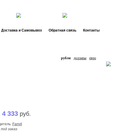
44 66
de.
ru
Доставка и Самовывоз
Обратная связь
Контакты
рубли
доллары
евро
4 333
:
руб.
дитель:
Fanvil
:
под заказ