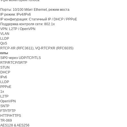
VQM мониторинг голоса
Порты: 10/100 Мбит Ethernet, режим моста
IP режим: IPv4/IPv6
IP конфигурация: Статичный IP / DHCP / PPPoE
Поддержка контроля сети: 802.1x
VPN: L2TP / OpenVPN
VLAN
LLDP
QoS
RTCP-XR (RFC3611), VQ-RTCPXR (RFC6035)
околы
SIP0 через UDP/TCP/TLS
RTP/RTCP/SRTP
STUN
DHCP
IPv6
LLDP
PPPoE
1x
L2TP
OpenVPN
SNTP
FTP/TFTP
HTTP/HTTPS
TR-069
AES128 & AES256