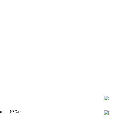
оны
NSGate