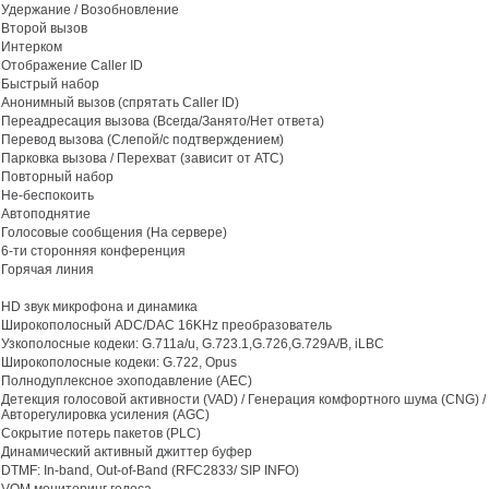
Удержание / Возобновление
Второй вызов
Интерком
Отображение Caller ID
Быстрый набор
Анонимный вызов (спрятать Caller ID)
Переадресация вызова (Всегда/Занято/Нет ответа)
Перевод вызова (Слепой/с подтверждением)
Парковка вызова / Перехват (зависит от АТС)
Повторный набор
Не-беспокоить
Автоподнятие
Голосовые сообщения (На сервере)
6-ти сторонняя конференция
Горячая линия
HD звук микрофона и динамика
Широкополосный ADC/DAC 16KHz преобразователь
Узкополосные кодеки: G.711a/u, G.723.1,G.726,G.729A/B, iLBC
Широкополосные кодеки: G.722, Opus
Полнодуплексное эхоподавление (AEC)
Детекция голосовой активности (VAD) / Генерация комфортного шума (CNG) /
Авторегулировка усиления (AGC)
Сокрытие потерь пакетов (PLC)
Динамический активный джиттер буфер
DTMF: In-band, Out-of-Band (RFC2833/ SIP INFO)