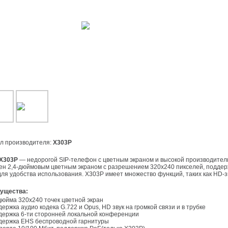
ул производителя:
X303P
l X303P
— недорогой SIP-телефон с цветным экраном и высокой производител
н 2,4-дюймовым цветным экраном с разрешением 320x240 пикселей, поддер
для удобства использования. X303P имеет множество функций, таких как HD-з
мущества:
4-дюйма 320x240 точек цветной экран
ержка аудио кодека G.722 и Opus, HD звук на громкой связи и в трубке
ержка 6-ти сторонней локальной конференции
держка EHS беспроводной гарнитуры