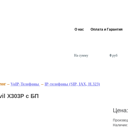
+7 495 255 
info@siptra
О нас
Оплата и Гарантия
В корзине
товаров
0
На сумму
0
руб
лог –
–
VoIP-Телефоны
IP-телефоны (SIP, IAX, H.323)
vil X303P с БП
Цена
Произво
Наличие