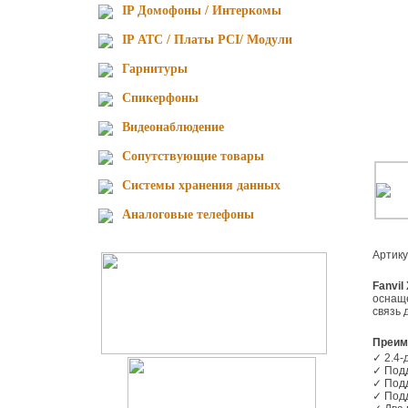
IP Домофоны / Интеркомы
IP АТС / Платы PCI/ Модули
Гарнитуры
Спикерфоны
Видеонаблюдение
Сопутствующие товары
Cистемы хранения данных
Аналоговые телефоны
Артик
Fanvi
оснаще
связь 
Преи
✓ 2.
✓ Подд
✓ Подд
✓ Под