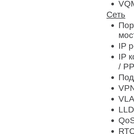
VQM
Сеть
Пор
мос
IP 
IP 
/ P
Под
VPN
VL
LL
Qo
RTC