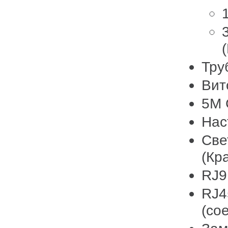
Тру
Вит
5M 
Нас
Све
(Кр
RJ9
RJ4
(со