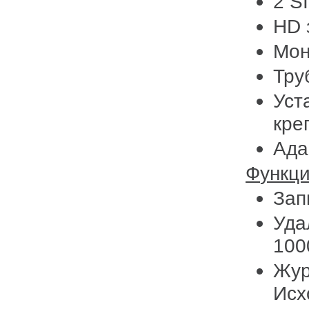
2 S
HD 
Мон
Тру
Уст
кре
Ада
Функц
Зап
Уда
100
Жур
Исх