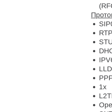
(RF
Прот
SIP
RTP
ST
DH
IPV
LL
PP
1x
L2T
Op