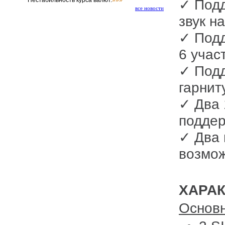
Нестабильность курса валют.
»»»
✓ Подд
все новости
звук н
✓ Подд
6 учас
✓ Под
гарнит
✓ Два 
поддер
✓ Два 
возмож
ХАРА
Основ