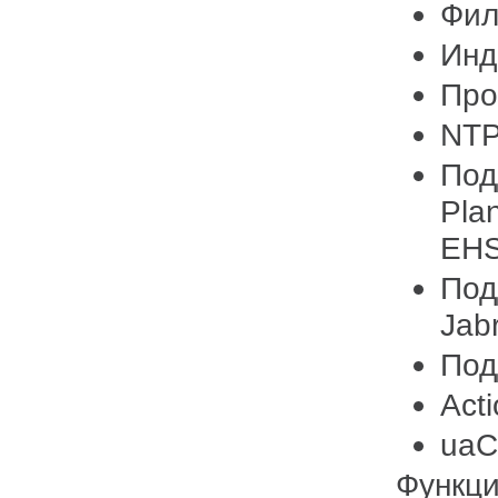
Фил
Инд
Про
NTP
Под
Pla
EHS
Под
Jab
Под
Acti
ua
Функц