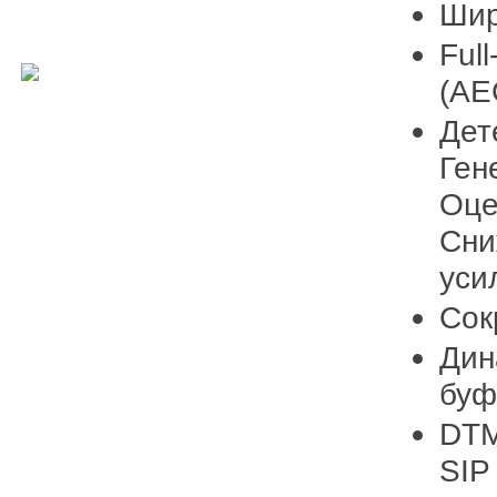
Шир
Full
(AE
Дет
Ген
Оце
Сни
уси
Сок
Дин
буф
DTM
SIP