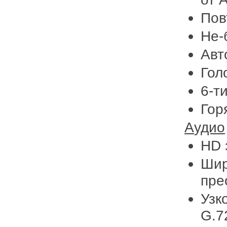
Пов
Не-
Авт
Гол
6-т
Гор
Аудио
HD 
Шир
пре
Узк
G.7