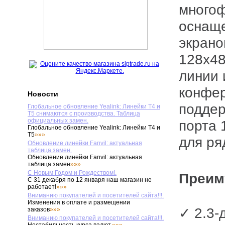
многоф
оснащ
экрано
128x48
линии 
конфер
Новости
поддер
Глобальное обновление Yealink: Линейки T4 и
T5 снимаются с производства. Таблица
официальных замен.
порта 
Глобальное обновление Yealink: Линейки T4 и
T5
»»»
для ря
Обновление линейки Fanvil: актуальная
таблица замен.
Обновление линейки Fanvil: актуальная
таблица замен
»»»
С Новым Годом и Рождеством!.
Преи
С 31 декабря по 12 января наш магазин не
работает!
»»»
Вниманию покупателей и посетителей сайта!!!.
Изменения в оплате и размещении
✓ 2.3-
заказов
»»»
Вниманию покупателей и посетителей сайта!!!.