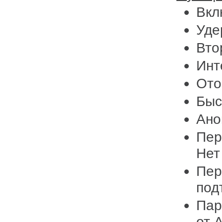
Вкл
Уде
Вто
Инт
Ото
Быс
Ано
Пер
Нет
Пер
под
Пар
от 