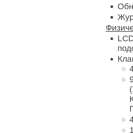
Обн
Жу
Физич
LCD
под
Кла