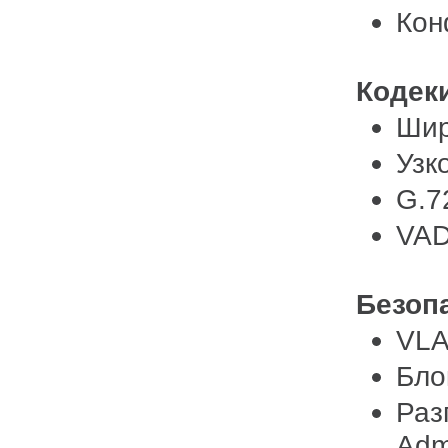
Кон
Кодек
Шир
Узк
G.7
VAD
Безоп
VLA
Бло
Раз
Adm