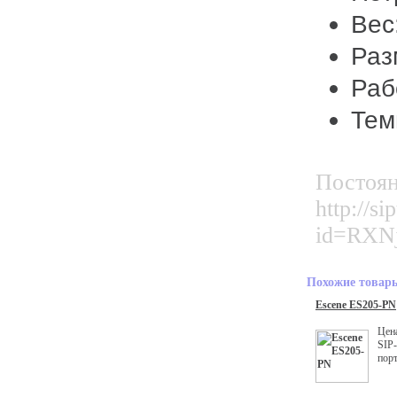
Вес
Раз
Раб
Тем
Постоян
http://si
id=RXN
Похожие товар
Escene ES205-PN
Цен
SIP-
пор