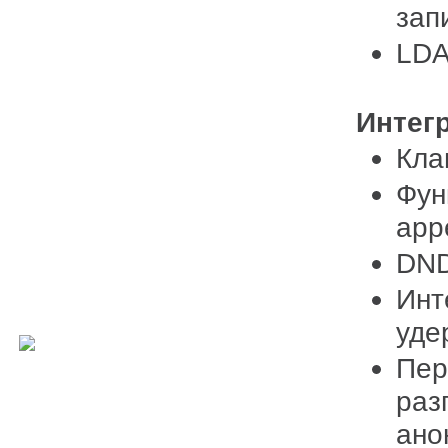
зап
LDA
Интег
Клав
Фун
app
DND
Инт
уде
Пер
раз
ано