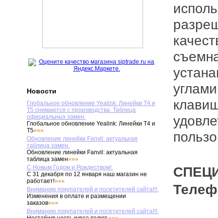
исполь
разреш
качест
съемна
устана
углами
Новости
клавиш
Глобальное обновление Yealink: Линейки T4 и
T5 снимаются с производства. Таблица
удовле
официальных замен.
Глобальное обновление Yealink: Линейки T4 и
T5
»»»
пользо
Обновление линейки Fanvil: актуальная
таблица замен.
Обновление линейки Fanvil: актуальная
таблица замен
»»»
С Новым Годом и Рождеством!.
СПЕЦ
С 31 декабря по 12 января наш магазин не
работает!
»»»
Теле
Вниманию покупателей и посетителей сайта!!!.
Изменения в оплате и размещении
заказов
»»»
Вниманию покупателей и посетителей сайта!!!.