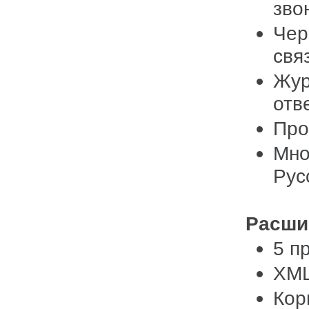
зво
Чер
свя
Жур
отв
Про
Мно
Рус
Расши
5 п
XML
Кор