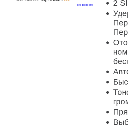
Нестабильность курса валют.
»»»
2 S
все новости
Уде
Пер
Пер
Ото
ном
бес
Авт
Быс
Тон
гро
Пря
Выб