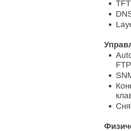
TFT
DNS
Lay
Управ
Aut
FTP
SNM
Кон
кла
Сня
Физич