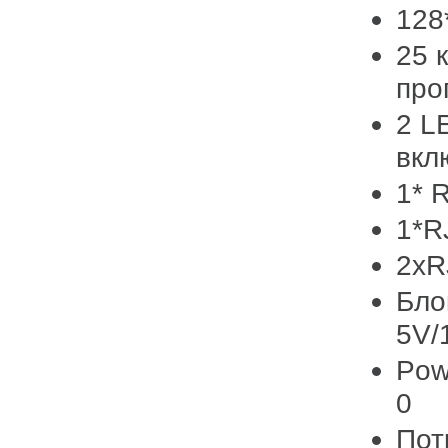
128
25 
про
2 L
вкл
1* 
1*R
2xR
Бло
5V/
Pow
0
Пот