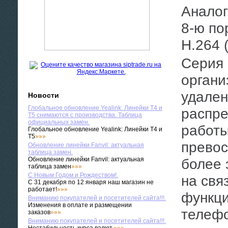
Аналоговые FXO/FXS VoIP Шлюзы с 4-мя или
8-ю по
H.264 
Серия шлюзов GXW предлагает небольшим
органи
удален
Новости
Глобальное обновление Yealink: Линейки T4 и
распре
T5 снимаются с производства. Таблица
официальных замен.
работ
Глобальное обновление Yealink: Линейки T4 и
T5
»»»
превос
Обновление линейки Fanvil: актуальная
таблица замен.
Обновление линейки Fanvil: актуальная
более 
таблица замен
»»»
С Новым Годом и Рождеством!.
на свя
С 31 декабря по 12 января наш магазин не
работает!
»»»
функц
Вниманию покупателей и посетителей сайта!!!.
Изменения в оплате и размещении
телефо
заказов
»»»
Вниманию покупателей и посетителей сайта!!!.