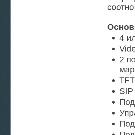
соотно
Основ
4 и
Vid
2 п
мар
TFT
SIP
Под
Упр
Под
Под