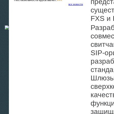
предст
Нестабильность курса валют.
»»»
все новости
сущес
FXS и
Разработанные специально с упором на
совмес
свитча
SIP-ор
разраб
станда
Шлюзы
сверхк
качест
функци
защищ