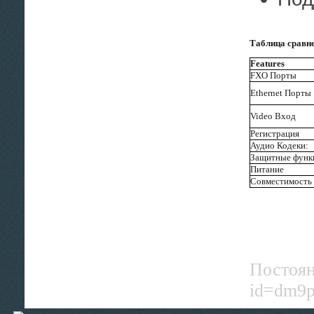
Таблица сравн
Features
FXO Порты
Ethernet Порты
Video Вход
Регистрация
Аудио Кодеки:
Защитные функ
Питание
Совместимость
Постоянн
id=dm9