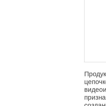
Продук
цепочк
видеои
призна
создан