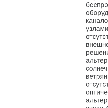
беспро
оборуд
канало
узлами
отсутс
внешне
решени
альтер
солнеч
ветрян
отсутс
оптиче
альтер