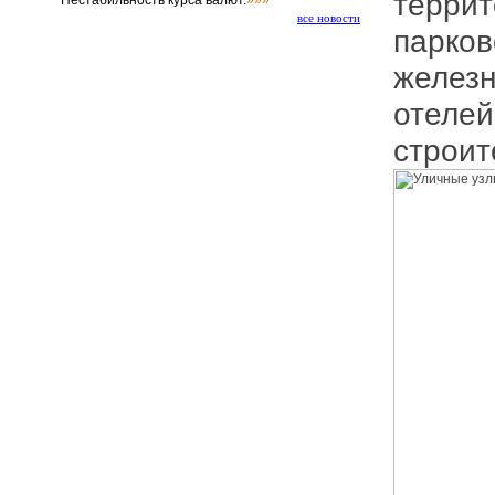
террит
Нестабильность курса валют.
»»»
все новости
парков
железн
отелей
строит