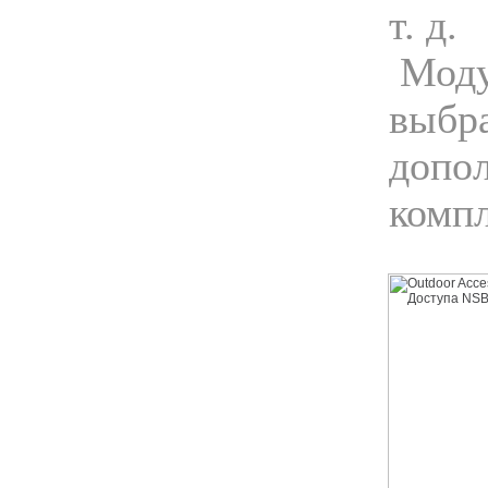
т. д.
Моду
выбр
допо
комп