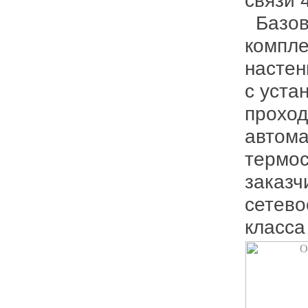
связи 
Базова
компле
настен
с уста
проход
автома
термос
заказч
сетево
класса 