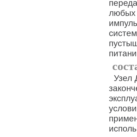
переда
любых 
импуль
систем
пустыш
питани
сост
Узел Доступа NSBox представляет собой
законч
эксплу
услови
примен
исполь