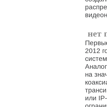
распре
видео
нет 
Первые узлы Доступа NSBox появились в
2012 г
систем
Аналог
на зна
коакси
транси
или IP
ограни