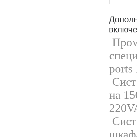
Дополн
включе
Пром
специ
ports
Сист
на 15
220VA
Сист
шкафа