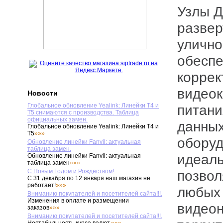
Узлы Доступа NSBox предназначены для
разве
улично
обеспе
коррек
видеок
Новости
Глобальное обновление Yealink: Линейки T4 и
питани
T5 снимаются с производства. Таблица
официальных замен.
данных
Глобальное обновление Yealink: Линейки T4 и
T5
»»»
оборуд
Обновление линейки Fanvil: актуальная
таблица замен.
идеаль
Обновление линейки Fanvil: актуальная
таблица замен
»»»
С Новым Годом и Рождеством!.
позвол
С 31 декабря по 12 января наш магазин не
работает!
»»»
любых 
Вниманию покупателей и посетителей сайта!!!.
Изменения в оплате и размещении
видео
заказов
»»»
Вниманию покупателей и посетителей сайта!!!.