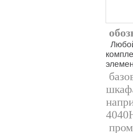
обоз
Любой узел Доступа NSBox в базовой
компле
элемен
базо
шкафа
напр
4040
пром