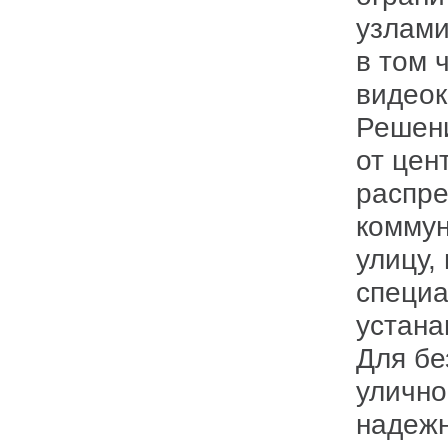
узлами
в том 
видеок
Решен
от цен
распре
коммун
улицу,
специа
устана
Для бе
улично
надежн