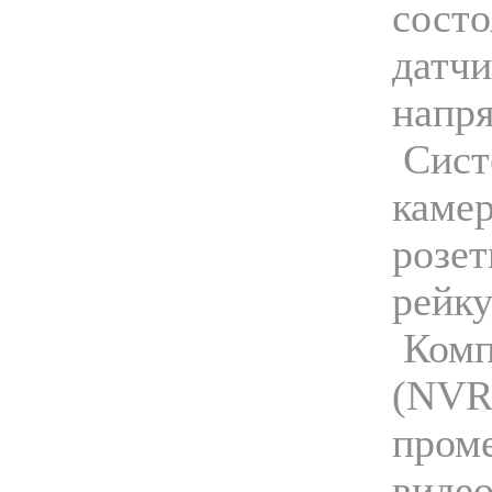
сост
датчи
напря
Сист
камер
розет
рейку
Комп
(NVR)
пром
видео