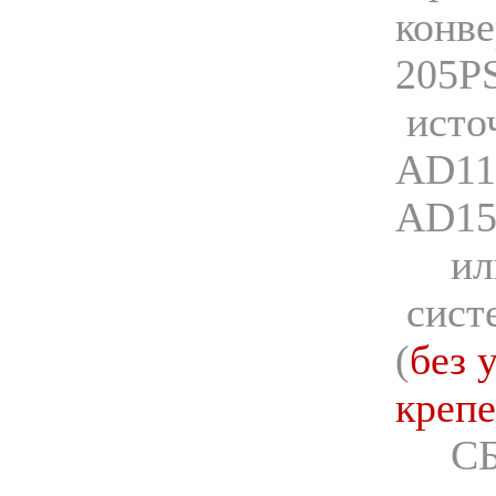
конве
205P
исто
AD11
AD15
ил
сист
(
без 
креп
СБП