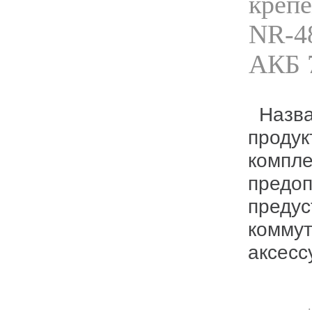
креп
NR-4
АКБ 
Назван
продук
компле
предоп
преду
коммут
аксесс