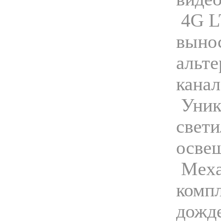
4G L
выно
альте
канал
Уник
свети
осве
Меха
компл
дожде