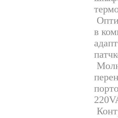
термо
Опти
в ком
адапт
патчк
Молн
перен
порто
220V
Конт