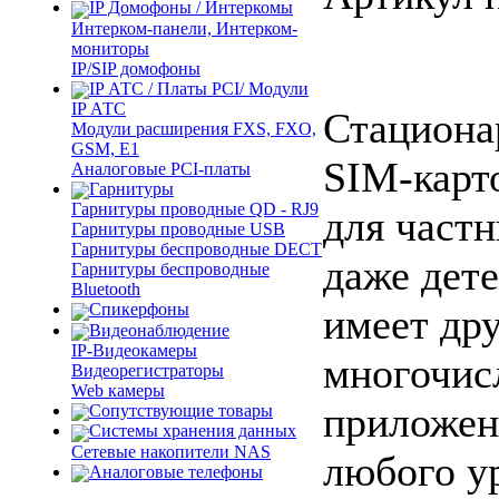
IP Домофоны / Интеркомы
Интерком-панели, Интерком-
мониторы
IP/SIP домофоны
IP АТС / Платы PCI/ Модули
IP АТС
Стацион
Модули расширения FXS, FXO,
GSM, E1
SIM-карто
Аналоговые PCI-платы
Гарнитуры
Гарнитуры проводные QD - RJ9
для част
Гарнитуры проводные USB
Гарнитуры беспроводные DECT
даже дете
Гарнитуры беспроводные
Bluetooth
Спикерфоны
имеет др
Видеонаблюдение
IP-Видеокамеры
многочис
Видеорегистраторы
Web камеры
приложен
Сопутствующие товары
Cистемы хранения данных
Сетевые накопители NAS
любого у
Аналоговые телефоны