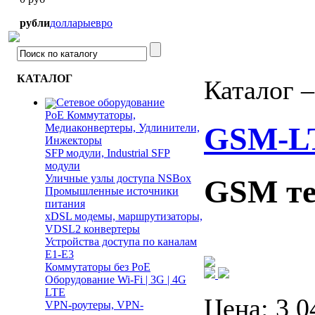
рубли
доллары
евро
КАТАЛОГ
Каталог 
Сетевое оборудование
PoE Коммутаторы,
GSM-L
Медиаконвертеры, Удлинители,
Инжекторы
SFP модули, Industrial SFP
модули
Уличные узлы доступа NSBox
GSM те
Промышленные источники
питания
xDSL модемы, маршрутизаторы,
VDSL2 конвертеры
Устройства доступа по каналам
E1-E3
Коммутаторы без PoE
Оборудование Wi-Fi | 3G | 4G
LTE
Цена:
3 0
VPN-роутеры, VPN-