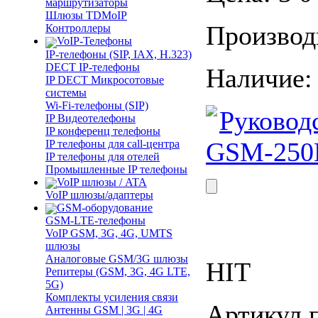
маршрутизаторы
Шлюзы TDMoIP
Производ
Контроллеры
VoIP-Телефоны
IP-телефоны (SIP, IAX, H.323)
DECT IP-телефоны
Наличие
IP DECT Микросотовые
системы
Wi-Fi-телефоны (SIP)
Руковод
IP Видеотелефоны
IP конференц телефоны
GSM-250B
IP телефоны для call-центра
IP телефоны для отелей
Промышленные IP телефоны
VoIP шлюзы / ATA
VoIP шлюзы/адаптеры
GSM-оборудование
GSM-LTE-телефоны
VoIP GSM, 3G, 4G, UMTS
шлюзы
Аналоговые GSM/3G шлюзы
HIT
Репитеры (GSM, 3G, 4G LTE,
5G)
Комплекты усиления связи
Артикул 
Антенны GSM | 3G | 4G