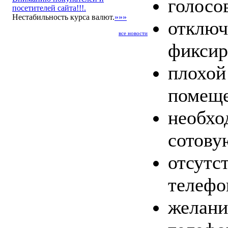
голосов
посетителей сайта!!!.
Нестабильность курса валют.
»»»
отключ
все новости
фиксир
плохой
помеще
необхо
сотову
отсутс
телефо
желани