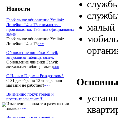
службы
Новости
службы
Глобальное обновление Yealink:
малый 
Линейки T4 и T5 снимаются с
производства. Таблица официальных
замен.
мобиль
Глобальное обновление Yealink:
Линейки T4 и T5
»»»
органи
Обновление линейки Fanvil:
актуальная таблица замен.
Обновление линейки Fanvil:
актуальная таблица замен
»»»
С Новым Годом и Рождеством!.
Основны
С 31 декабря по 12 января наш
магазин не работает!
»»»
Вниманию покупателей и
устано
посетителей сайта!!!.
Изменения в оплате и размещении
кварти
заказов
»»»
Вниманию покупателей и