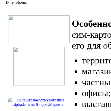
IP телефоны
Особенн
сим-карт
его для о
террит
магази
частны
офисы;
выстав