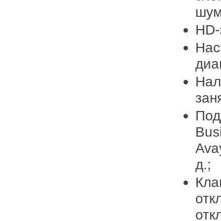
шум
HD-
Нас
диа
Нал
зан
Под
Bus
Ava
д.;
Кла
отк
отк