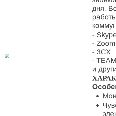
дня. В
работы
коммун
- Sky
- Zoom
- 3СX
- TEAM
и друг
ХАРА
Особ
Мон
Чув
эле