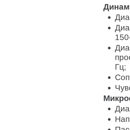
Динам
Диа
Диа
150
Диа
про
Гц;
Соп
Чув
Микр
Диа
Нап
Пас