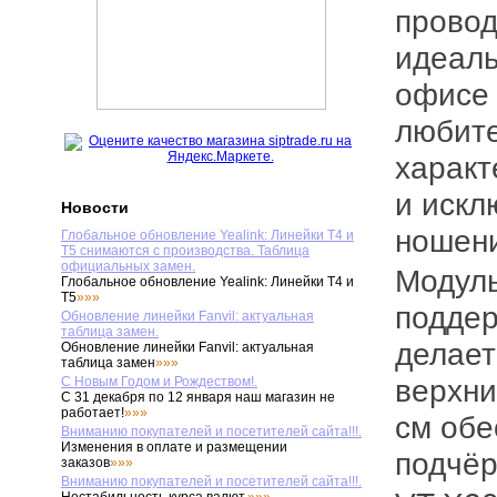
провод
идеаль
офисе 
любите
характ
и искл
Новости
ношен
Глобальное обновление Yealink: Линейки T4 и
T5 снимаются с производства. Таблица
официальных замен.
Модуль АЦП звуковой карты
Глобальное обновление Yealink: Линейки T4 и
T5
»»»
поддер
Обновление линейки Fanvil: актуальная
таблица замен.
делает
Обновление линейки Fanvil: актуальная
таблица замен
»»»
верхни
С Новым Годом и Рождеством!.
С 31 декабря по 12 января наш магазин не
работает!
»»»
см об
Вниманию покупателей и посетителей сайта!!!.
Изменения в оплате и размещении
подчёр
заказов
»»»
Вниманию покупателей и посетителей сайта!!!.