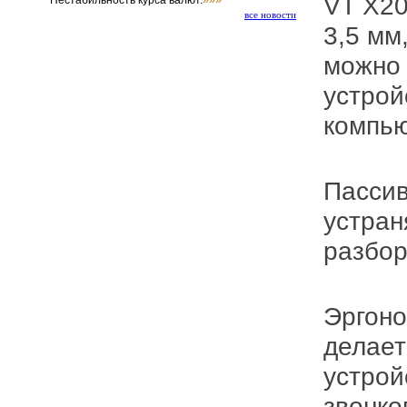
VT X208 поставляется с разъемами USB и
Нестабильность курса валют.
»»»
все новости
3,5 мм
можно 
устрой
компью
Пассивное шумоподавление эффективно
устра
разбор
Эргономичный дизайн и небольшой вес
делает
устрой
звонко