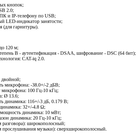
ых кнопок;
SB 2.0;
ПК и IP-телефону по USB;
й LED-индикатор занятости;
я (для гарнитуры).
до 120 м;
епень B - аутентификация - DSAA, шифрование - DSC (64 бит);
хнология: CAT-iq 2.0.
 двойной;
ь микрофона: -38.0+/-2 дБВ;
 микрофона: 100 Гц-10 кГц;
: Ø 13.6;
ь динамика: 116+/-3 дБ, 0.179 В;
инамика: 32+/-4.8 Ω;
 мощность динамика: 10 мВт;
зон динамика: 20 Гц-10 кГц;
 разговора): широкополосный;
 прослушивания музыки): сверхширокополосный.