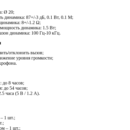
: Ø 20;
 динамика: 87+/-3 дБ, 0.1 Вт, 0.1 M;
инамика: 8+/-1.2 Ω;
мощность динамика: 1.5 Вт;
зон динамика: 100 Гц-10 кГц.
я
ить/отклонить вызов;
жение уровня громкости;
крофона.
 до 8 часов;
 до 54 часов;
5 часа (5 В / 1.2 A).
– 1 шт.;
.;
м – 1 шт.;