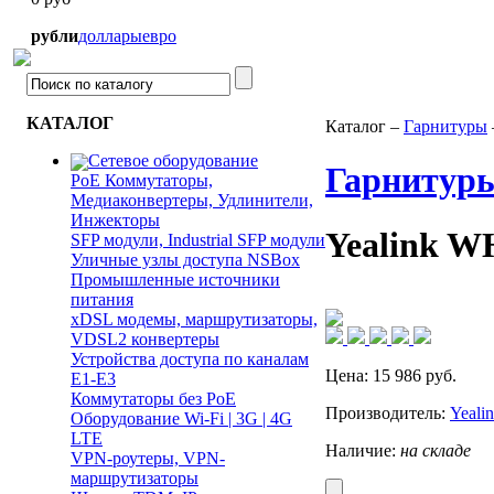
рубли
доллары
евро
КАТАЛОГ
Каталог –
Гарнитуры
Сетевое оборудование
Гарнитур
PoE Коммутаторы,
Медиаконвертеры, Удлинители,
Инжекторы
Yealink W
SFP модули, Industrial SFP модули
Уличные узлы доступа NSBox
Промышленные источники
питания
xDSL модемы, маршрутизаторы,
VDSL2 конвертеры
Устройства доступа по каналам
Цена:
15 986
руб.
E1-E3
Коммутаторы без PoE
Производитель:
Yeali
Оборудование Wi-Fi | 3G | 4G
LTE
Наличие:
на складе
VPN-роутеры, VPN-
маршрутизаторы