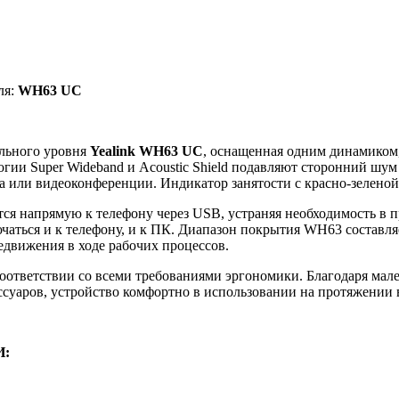
ля:
WH63 UC
льного уровня
Yealink WH63 UC
, оснащенная одним динамиком,
гии Super Wideband и Acoustic Shield подавляют сторонний шум 
а или видеоконференции. Индикатор занятости с красно-зеленой
ся напрямую к телефону через USB, устраняя необходимость в 
аться и к телефону, и к ПК. Диапазон покрытия WH63 составляет
движения в ходе рабочих процессов.
оответствии со всеми требованиями эргономики. Благодаря мал
суаров, устройство комфортно в использовании на протяжении в
И: