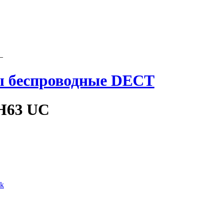
–
ы беспроводные DECT
H63 UC
nk