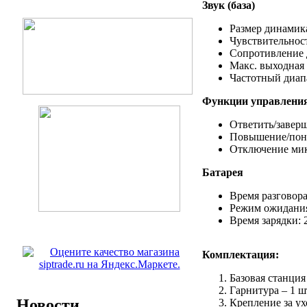
Звук (база)
Размер динамика
Чувствительность
Сопротивление д
Макс. выходная 
Частотный диапа
Функции управлени
Ответить/заверш
Повышение/пони
Отключение ми
Батарея
Время разговора:
Режим ожидания:
Время зарядки: 2.
Комплектация:
Базовая станция 
Гарнитура – 1 шт
Новости
Крепление за ухо