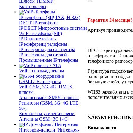
Шлюзы TDMoIP
Контроллеры
VoIP-Телефоны
IP-телефоны (SIP, IAX, H.323)
Гарантия 24 месяца!
DECT IP-телефоны
IP DECT Микросотовые системы
Артикул производите
Wi-Fi-телефоны (SIP)
IP Видеотелефоны
IP конференц телефоны
IP телефоны для call-центра
DECT-гарнитура нача
IP телефоны для отелей
платформами. Техноло
Промышленные IP телефоны
телефонного разговор
VoIP шлюзы / ATA
VoIP шлюзы/адаптеры
Гарнитура подключает
GSM-оборудование
одновременно подключ
GSM-LTE-телефоны
большую свободу пере
VoIP GSM, 3G, 4G, UMTS
WH63 разработана в с
шлюзы
дополнительных аксес
Аналоговые GSM/3G шлюзы
Репитеры (GSM, 3G, 4G LTE,
5G)
Комплекты усиления связи
ХАРАКТЕРИСТИК
Антенны GSM | 3G | 4G
IP Домофоны / Интеркомы
Возможности
Интерком-панели, Интерком-