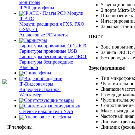
мониторы
5 функциональн
IP/SIP домофоны
2 порта Micro-U
IP АТС / Платы PCI/ Модули
Подключение к 
IP АТС
Интегрированны
Модули расширения FXS, FXO,
Зарядная станци
GSM, E1
Аналоговые PCI-платы
DECT
Гарнитуры
Гарнитуры проводные QD - RJ9
Зона покрытия: 
Гарнитуры проводные USB
Защита DECT: ст
Гарнитуры беспроводные DECT
Беспроводная те
Гарнитуры беспроводные
Bluetooth
Звук (наушники)
Спикерфоны
Тип микрофона:
Видеонаблюдение
Чувствительност
IP-Видеокамеры
Диапазон частот
Видеорегистраторы
Размер динамика
Web камеры
Чувствительност
Сопутствующие товары
Сопротивление д
Cистемы хранения данных
Макс. выходная
Сетевые накопители NAS
Частотный диапа
Аналоговые телефоны
Динамик (режим
IP телефоны
Динамик (режим