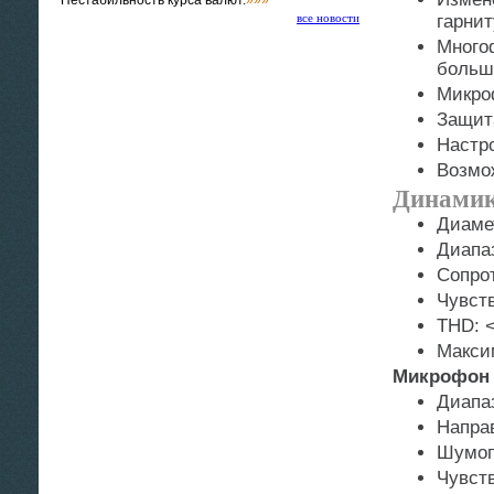
Нестабильность курса валют.
»»»
все новости
гарни
Много
больш
Микро
Защит
Настр
Возмо
Динами
Диаме
Диапаз
Сопро
Чувств
THD: 
Макси
Микрофон
Диапаз
Напра
Шумоп
Чувств