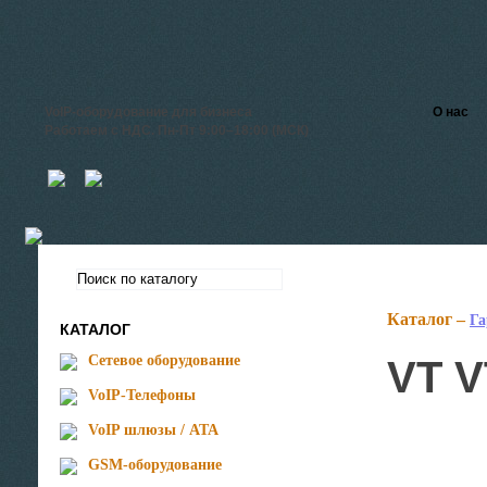
VoIP-оборудование для бизнеса
О нас
Работаем с НДС. Пн-Пт 9:00–18:00 (МСК)
Каталог –
Га
КАТАЛОГ
Сетевое оборудование
VT V
VoIP-Телефоны
VoIP шлюзы / ATA
GSM-оборудование