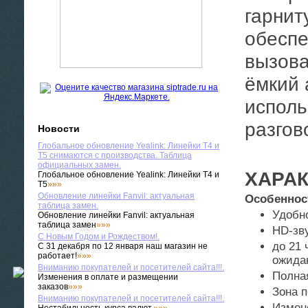
гарнит
обеспе
вызова
ёмкий 
исполь
разгов
Новости
Глобальное обновление Yealink: Линейки T4 и
T5 снимаются с производства. Таблица
официальных замен.
ХАРА
Глобальное обновление Yealink: Линейки T4 и
T5
»»»
Обновление линейки Fanvil: актуальная
Особеннос
таблица замен.
Удобн
Обновление линейки Fanvil: актуальная
таблица замен
»»»
HD-зву
С Новым Годом и Рождеством!.
до 21 
С 31 декабря по 12 января наш магазин не
работает!
»»»
ожида
Вниманию покупателей и посетителей сайта!!!.
Полная
Изменения в оплате и размещении
заказов
»»»
Зона п
Вниманию покупателей и посетителей сайта!!!.
Измен