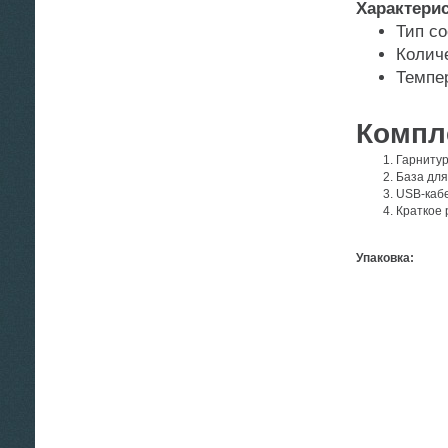
Характери
Тип со
Количе
Темпер
Компл
Гарниту
База для
USB-каб
Краткое 
Упаковка: