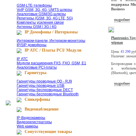
или к мобиль
поддержка Micr
GSM-LTE-телефоны
Business
VoIP GSM, 3G, 4G, UMTS шлюзы
Аналоговые GSM/3G шлюзы
Репитеры (GSM, 3G, 4G LTE, 5G)
подробнее
Комплекты усиления связи
Антенны GSM | 3G | 4G
IP Домофоны / Интеркомы
Plantronics Vo
Интерком-панели, Интерком-мониторы
чёрная
IP/SIP домофоны
IP АТС / Платы PCI/ Модули
Цена:
45 290
руб
Наличие:
звони
IP АТС
Модули расширения FXS, FXO, GSM, E1
Беспроводная г
Аналоговые PCI-платы
и мобильны
Гарнитуры
(Bluetooth), цве
Гарнитуры проводные QD - RJ9
подробнее
Гарнитуры проводные USB
Гарнитуры беспроводные DECT
Гарнитуры беспроводные Bluetooth
Спикерфоны
Видеонаблюдение
IP-Видеокамеры
Видеорегистраторы
Web камеры
Сопутствующие товары