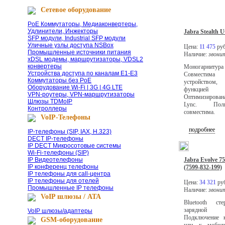
Сетевое оборудование
PoE Коммутаторы, Медиаконвертеры,
Удлинители, Инжекторы
Jabra Stealth U
SFP модули, Industrial SFP модули
Уличные узлы доступа NSBox
Цена:
11 475
руб
Промышленные источники питания
Наличие:
звони
xDSL модемы, маршрутизаторы, VDSL2
конвертеры
Моногарнитур
Устройства доступа по каналам E1-E3
Совмести
Коммутаторы без PoE
устройством
Оборудование Wi-Fi | 3G | 4G LTE
функцией 
VPN-роутеры, VPN-маршрутизаторы
Оптимизирован
Шлюзы TDMoIP
Lync. Пол
Контроллеры
совместима.
VoIP-Телефоны
подробнее
IP-телефоны (SIP, IAX, H.323)
DECT IP-телефоны
IP DECT Микросотовые системы
Wi-Fi-телефоны (SIP)
IP Видеотелефоны
Jabra Evolve 7
IP конференц телефоны
(7599-832-199)
IP телефоны для call-центра
IP телефоны для отелей
Цена:
34 321
руб
Промышленные IP телефоны
Наличие:
звони
VoIP шлюзы / ATA
Bluetooth сте
зарядной 
VoIP шлюзы/адаптеры
Подключение 
GSM-оборудование