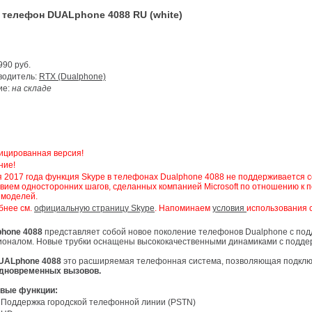
 телефон DUALphone 4088 RU (white)
990
руб.
зводитель:
RTX (Dualphone)
ие:
на складе
ицированная версия!
ние!
вием односторонних шагов, сделанных компанией Microsoft по отношению к п
 моделей.
обнее см.
официальную страницу Skype
. Напоминаем
условия
использования с
phone 4088
представляет собой новое поколение телефонов Dualphone с под
оналом. Новые трубки оснащены высококачественными динамиками с поддерж
UALphone 4088
это расширяемая телефонная система, позволяющая подкл
одновременных вызовов.
вые функции:
Поддержка городской телефонной линии (PSTN)