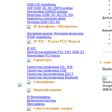
GSM-LTE-телефоны
VoIP GSM, 3G, 4G, UMTS шлюзы
Аналоговые GSM/3G шлюзы
Репитеры (GSM, 3G, 4G LTE, 5G)
Даль
Комплекты усиления связи
Антенны GSM | 3G | 4G
IP Домофоны / Интеркомы
Врем
Интерком-панели, Интерком-мониторы
IP/SIP домофоны
IP АТС / Платы PCI/ Модули
IP АТС
Постоя
Модули расширения FXS, FXO, GSM, E1
Аналоговые PCI-платы
Гарнитуры
С этим
Гарнитуры проводные QD - RJ9
Handse
Гарнитуры проводные USB
Гарнитуры беспроводные DECT
Гарнитуры беспроводные Bluetooth
Спикерфоны
Видеонаблюдение
IP-Видеокамеры
Видеорегистраторы
Web камеры
Сопутствующие товары