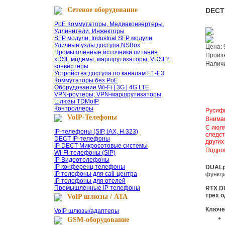
Сетевое оборудование
DECT
PoE Коммутаторы, Медиаконвертеры,
Удлинители, Инжекторы
SFP модули, Industrial SFP модули
Уличные узлы доступа NSBox
Цена:
Промышленные источники питания
Прои
xDSL модемы, маршрутизаторы, VDSL2
Налич
конвертеры
Устройства доступа по каналам E1-E3
Коммутаторы без PoE
Оборудование Wi-Fi | 3G | 4G LTE
VPN-роутеры, VPN-маршрутизаторы
Шлюзы TDMoIP
Контроллеры
Ру
сиф
VoIP-Телефоны
Внима
С июля 2017 года функция Skype в телефонах Dualphone 4088 не поддерживается сервис-провайдером. Данная ситуация является
IP-телефоны (SIP, IAX, H.323)
следст
DECT IP-телефоны
других
IP DECT Микросотовые системы
Подр
Wi-Fi-телефоны (SIP)
IP Видеотелефоны
IP конференц телефоны
DUAL
IP телефоны для call-центра
функци
IP телефоны для отелей
Промышленные IP телефоны
RTX D
трех 
VoIP шлюзы / ATA
Ключе
VoIP шлюзы/адаптеры
GSM-оборудование