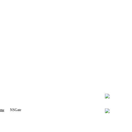
оны
NSGate