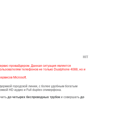
HIT
ользователям телефонов не только Dualphone 4088, но и
ервисов Microsoft.
держкой городской линии, с более удобным богатым
кой HD аудио и Full duplex спикерфона.
ючить
до четырех беспроводных трубок
и совершать
до