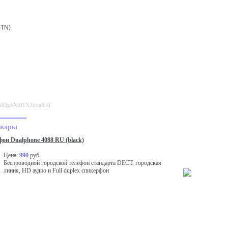
STN)
80MDg4X3J1X3doaXRl
овары
он Dualphone 4088 RU (black)
Цена:
990
руб.
Беспроводной городской телефон стандарта DECT, городская
линия, HD аудио и Full duplex спикерфон