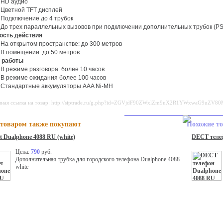
HD аудио
Цветной TFT дисплей
Подключение до 4 трубок
До трех параллельных вызовов при подключении дополнительных трубок (P
ность действия
На открытом пространстве: до 300 метров
В помещении: до 50 метров
я работы
В режиме разговора: более 10 часов
В режиме ожидания более 100 часов
Стандартные аккумуляторы AAA Ni-MH
нная ссылка на товар: http://siptrade.ru/g.php?id=ZGVjdF90ZWxlZm9uX2R1YWxwaG9uZV
 товаром также покупают
Похожие т
t Dualphone 4088 RU (white)
DECT телеф
Цена:
790
руб.
Дополнительная трубка для городского телефона Dualphone 4088
white