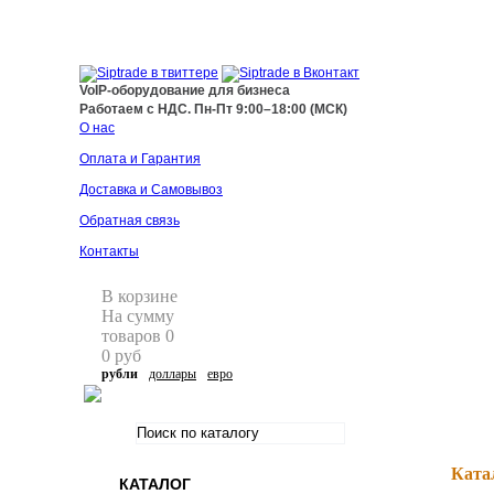
+7 495 255 44 66
info@siptrade.
ru
VoIP-оборудование для бизнеса
Работаем с НДС. Пн-Пт 9:00–18:00 (МСК)
О нас
Оплата и Гарантия
Доставка и Самовывоз
Обратная связь
Контакты
В корзине
На сумму
товаров
0
0
руб
рубли
доллары
евро
Ката
КАТАЛОГ