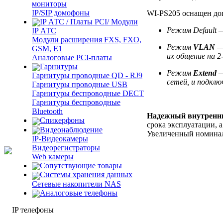
мониторы
IP/SIP домофоны
WI-PS205 оснащен до
IP АТС / Платы PCI/ Модули
Режим Default
IP АТС
Модули расширения FXS, FXO,
Режим
VLAN
—
GSM, E1
их общение на 2
Аналоговые PCI-платы
Гарнитуры
Режим
Extend
—
Гарнитуры проводные QD - RJ9
сетей, и подкл
Гарнитуры проводные USB
Гарнитуры беспроводные DECT
Гарнитуры беспроводные
Bluetooth
Надежный внутренн
Спикерфоны
срока эксплуатации, 
Видеонаблюдение
Увеличенный номинал
IP-Видеокамеры
Видеорегистраторы
Web камеры
Сопутствующие товары
Cистемы хранения данных
Сетевые накопители NAS
Аналоговые телефоны
IP телефоны