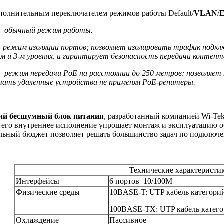
полнительным переключателем режимов работы Default/
VLAN
/
E
 — обычный режим работы.
 режим изоляции портов; позволяет изолировать трафик подкл
-м и 3-м уровнях, и гарантирует безопасность передачи контент
 режим передачи PoE на расстоянии до 250 метров; позволяет 
ючать удаленные устройства не применяя PoE-репитеры.
ий бесшумный блок питания
, разработанный компанией Wi-Tek
а его внутреннее исполнение упрощает монтаж и эксплуатацию о
ьный бюджет позволяет решать большинство задач по подключе
Технические характеристи
Интерфейсы
6 портов 10/100M
Физические среды
10BASE-T: UTP кабель категорий 
100BASE-TX: UTP кабель категор
Охлаждение
Пассивное