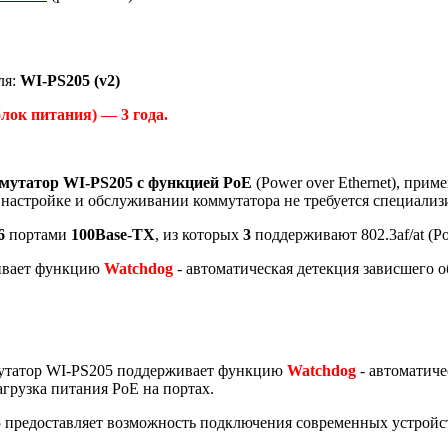
ля:
WI-PS205 (v2)
лок питания) — 3 года.
утатор WI-PS205 с функцией PoE
(Power over Ethernet), прим
, настройке и обслуживании коммутатора не требуется специализ
6
портами
100Base-TX
, из которых
3
поддерживают 802.3af/at (P
ивает функцию
Watchdog
- автоматическая детекция зависшего о
утатор WI-PS205 поддерживает функцию
Watchdog
- автоматич
агрузка питания PoE на портах.
 предоставляет возможность подключения современных устройс