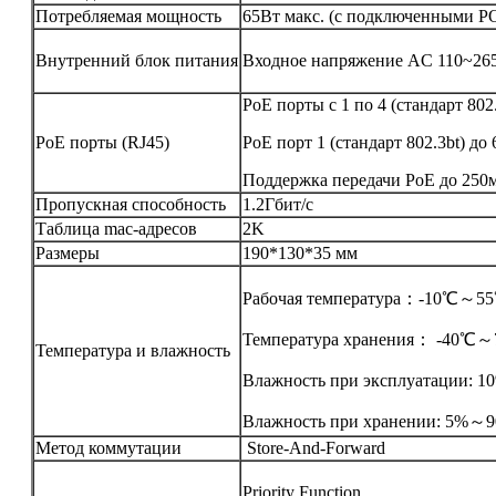
Потребляемая мощность
65Вт макс. (с подключенными P
Внутренний блок питания
Входное напряжение AC 110~26
PoE порты с 1 по 4 (стандарт 802.
PoE порты (RJ45)
PoE порт 1 (стандарт 802.3bt) до
Поддержка передачи PoE до 25
Пропускная способность
1.2Гбит/с
Таблица mac-адресов
2K
Размеры
190*130*35 мм
Рабочая температура：-10℃～5
Температура хранения： -40℃
Температура и влажность
Влажность при эксплуатации: 1
Влажность при хранении: 5%～9
Метод коммутации
Store-And-Forward
Priority Function