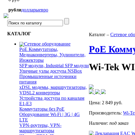
рубли
доллары
евро
КАТАЛОГ
Каталог –
Сетевое об
Сетевое оборудование
PoE Комму
PoE Коммутаторы,
Медиаконвертеры, Удлинители,
Инжекторы
Wi-Tek WI
SFP модули, Industrial SFP модули
Уличные узлы доступа NSBox
Промышленные источники
питания
xDSL модемы, маршрутизаторы,
VDSL2 конвертеры
Устройства доступа по каналам
Цена:
2 849
руб.
E1-E3
Коммутаторы без PoE
Производитель:
Wi-Te
Оборудование Wi-Fi | 3G | 4G
LTE
Наличие:
под заказ
VPN-роутеры, VPN-
маршрутизаторы
Декларация EAC Wi