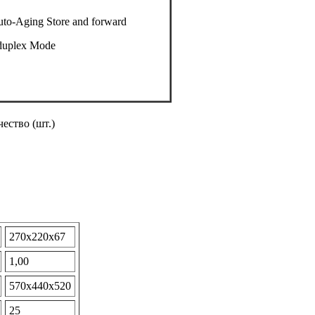
to-Aging Store and forward
-duplex Mode
ство (шт.)
270х220х67
1,00
570х440х520
25