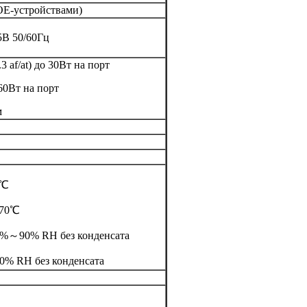
OE-устройствами)
5В 50/60Гц
3 af/at) до 30Вт на порт
 60Вт на порт
0м
5℃
～70℃
0%～90% RH без конденсата
0% RH без конденсата