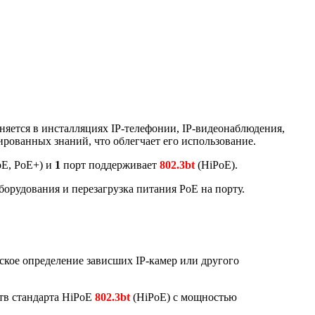
еняется в инсталляциях IP-телефонии, IP-видеонаблюдения,
ированных знаний, что облегчает его использование.
oE, PoE+) и
1
порт поддерживает
802.3bt
(HiPoE).
борудования и перезагрузка питания PoE на порту.
еское определение зависших IP-камер или другого
тв стандарта HiPoE
802.3bt
(HiPoE) c мощностью