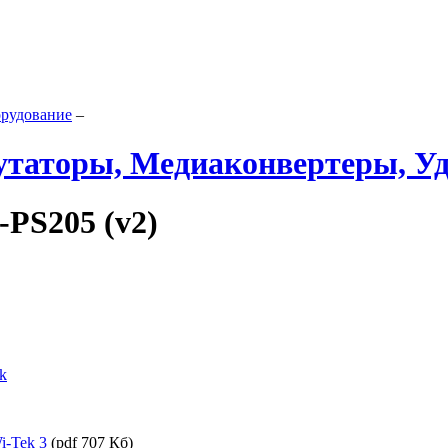
орудование
–
таторы, Медиаконвертеры, У
-PS205 (v2)
k
-Tek 3
(pdf 707 Кб)