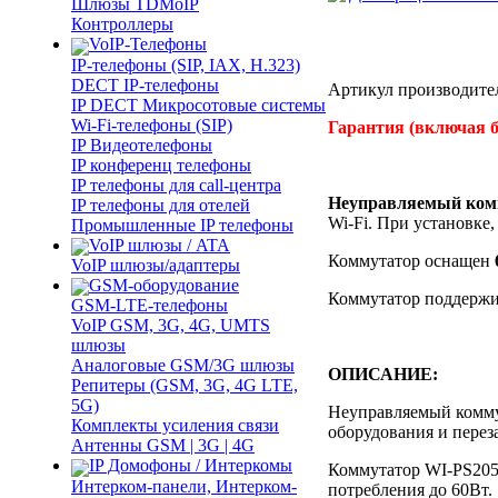
Шлюзы TDMoIP
Контроллеры
VoIP-Телефоны
IP-телефоны (SIP, IAX, H.323)
DECT IP-телефоны
Артикул производите
IP DECT Микросотовые системы
Wi-Fi-телефоны (SIP)
Гарантия (включая б
IP Видеотелефоны
IP конференц телефоны
IP телефоны для call-центра
Неуправляемый комм
IP телефоны для отелей
Wi-Fi. При установке
Промышленные IP телефоны
VoIP шлюзы / ATA
Коммутатор оснащен
VoIP шлюзы/адаптеры
GSM-оборудование
Коммутатор поддерж
GSM-LTE-телефоны
VoIP GSM, 3G, 4G, UMTS
шлюзы
Аналоговые GSM/3G шлюзы
ОПИСАНИЕ:
Репитеры (GSM, 3G, 4G LTE,
5G)
Неуправляемый комм
Комплекты усиления связи
оборудования и перез
Антенны GSM | 3G | 4G
IP Домофоны / Интеркомы
Коммутатор WI-PS205
Интерком-панели, Интерком-
потребления до 60Вт.