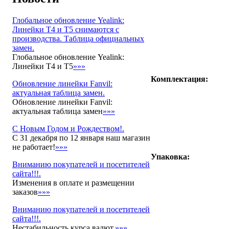
Глобальное обновление Yealink:
Линейки T4 и T5 снимаются с
производства. Таблица официальных
замен.
Глобальное обновление Yealink:
Линейки T4 и T5
»»»
Комплектация:
Обновление линейки Fanvil:
актуальная таблица замен.
Обновление линейки Fanvil:
актуальная таблица замен
»»»
С Новым Годом и Рождеством!.
С 31 декабря по 12 января наш магазин
не работает!
»»»
Упаковка:
Вниманию покупателей и посетителей
сайта!!!.
Изменения в оплате и размещении
заказов
»»»
Вниманию покупателей и посетителей
сайта!!!.
Нестабильность курса валют.
»»»